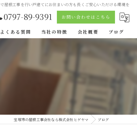
市で屋根工事を行い戸建てにお住まいの方も長くご安心いただける環境を
0797-89-9391
お問い合わせはこちら
よくある質問
当社の特徴
会社概要
ブログ
断熱
戸建て
抗菌
防水工事
伊丹市の屋根工事
宝塚市の屋根工事会社なら株式会社ヒゲヤマ
ブログ