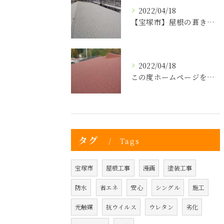
2022/04/18
【宝塚市】屋根の葺き替えのタイミングは？屋根の事なら株式会社ヒゲヤマへ！
2022/04/18
この度ホームページを新しく立ち上げました！
タグ
Tags
宝塚市
屋根工事
漫画
塗装工事
防水
省エネ
安心
シングル
施工
光触媒
抗ウイルス
ウレタン
劣化